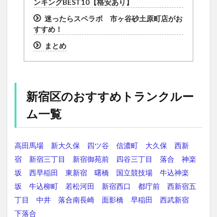
ンキングBEST10【格安あり】
迷ったらスペラボ 市ヶ谷砂土原町店がお
すすめ！
まとめ
新宿区のおすすめトランクルー
ム一覧
高田馬場
新大久保
四ツ谷
信濃町
大久保
西新
宿
新宿三丁目
新宿御苑前
四谷三丁目
落合
神楽
坂
西早稲田
東新宿
曙橋
国立競技場
牛込神楽
坂
牛込柳町
若松河田
新宿西口
都庁前
西新宿五
丁目
中井
落合南長崎
面影橋
早稲田
西武新宿
下落合