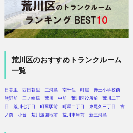
荒川区のおすすめトランクルーム
一覧
日暮里
西日暮里
三河島
南千住
町屋
赤土小学校前
熊野前
三ノ輪橋
荒川一中前
荒川区役所前
荒川二丁
目
荒川七丁目
町屋駅前
町屋二丁目
東尾久三丁目
宮
ノ前
小台
荒川遊園地前
荒川車庫前
新三河島