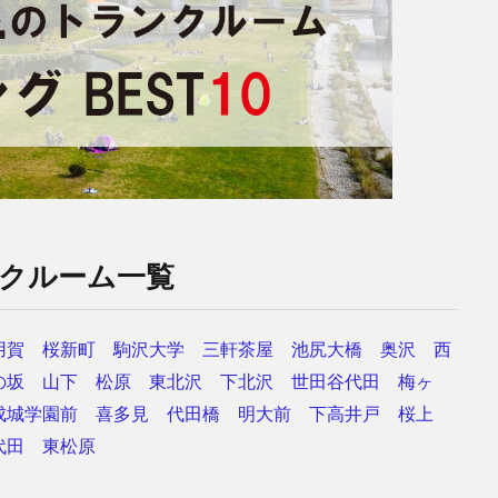
クルーム一覧
用賀
桜新町
駒沢大学
三軒茶屋
池尻大橋
奥沢
西
の坂
山下
松原
東北沢
下北沢
世田谷代田
梅ヶ
成城学園前
喜多見
代田橋
明大前
下高井戸
桜上
代田
東松原