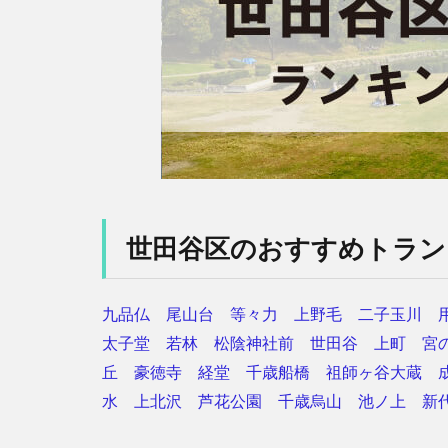
世田谷区のおすすめトラン
九品仏
尾山台
等々力
上野毛
二子玉川
太子堂
若林
松陰神社前
世田谷
上町
宮
丘
豪徳寺
経堂
千歳船橋
祖師ヶ谷大蔵
水
上北沢
芦花公園
千歳烏山
池ノ上
新