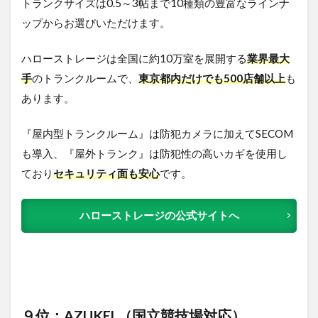
トランクサイズは0.5～3帖まで10種類の豊富なラインナ
ップからお選びいただけます。
ハローストレージは全国に約10万室を展開する
業界最大
手
のトランクルームで、
東京都内だけでも500店舗以上
も
あります。
『屋内型トランクルーム』は防犯カメラに加えてSECOM
も導入、『屋外トランク』は防犯性の高いカギを使用し
ており
セキュリティ面も安心
です。
ハローストレージの公式サイトへ
９位：AZUKEL（国立競技場対応）