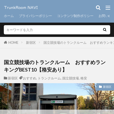
ホーム
プライバシーポリシー
コンテンツ制作ポリシー
お問い合
HOME
新宿区
国立競技場のトランクルーム おすすめランキン
国立競技場のトランクルーム おすすめラン
キングBEST10【格安あり】
新宿区
おすすめ
,
トランクルーム
,
国立競技場
,
格安
新宿区