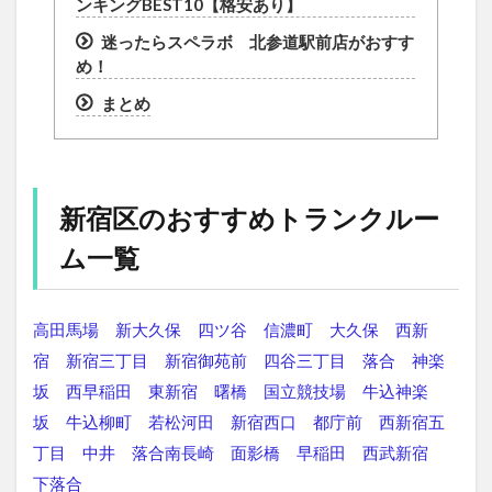
ンキングBEST10【格安あり】
迷ったらスペラボ 北参道駅前店がおすす
め！
まとめ
新宿区のおすすめトランクルー
ム一覧
高田馬場
新大久保
四ツ谷
信濃町
大久保
西新
宿
新宿三丁目
新宿御苑前
四谷三丁目
落合
神楽
坂
西早稲田
東新宿
曙橋
国立競技場
牛込神楽
坂
牛込柳町
若松河田
新宿西口
都庁前
西新宿五
丁目
中井
落合南長崎
面影橋
早稲田
西武新宿
下落合