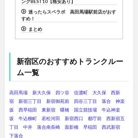
ングBEST10【格安あり】
迷ったらスペラボ 高田馬場駅前店がおす
すめ！
まとめ
新宿区のおすすめトランクルー
ム一覧
高田馬場
新大久保
四ツ谷
信濃町
大久保
西新
宿
新宿三丁目
新宿御苑前
四谷三丁目
落合
神楽
坂
西早稲田
東新宿
曙橋
国立競技場
牛込神楽
坂
牛込柳町
若松河田
新宿西口
都庁前
西新宿五
丁目
中井
落合南長崎
面影橋
早稲田
西武新宿
下落合