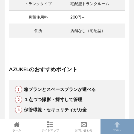
トランクタイプ
宅配型トランクルーム
月額使用料
200円～
住所
店舗なし（宅配型）
AZUKELのおすすめポイント
箱プランとスペースプランが選べる
１点づつ撮影・採寸して管理
保管環境・セキュリティが万全
AZUKELは荷物の大きさでプランを選べる
宅配型トラン
ホーム
サイトマップ
お問い合わせ
TOPへ