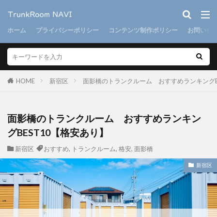
ホーム
プライバシーポリシー
コンテンツ制作ポリシー
お問い合
HOME
新宿区
面影橋のトランクルーム おすすめランキングB
面影橋のトランクルーム おすすめランキン
グBEST10【格安あり】
新宿区
おすすめ
,
トランクルーム
,
格安
,
面影橋
新宿区