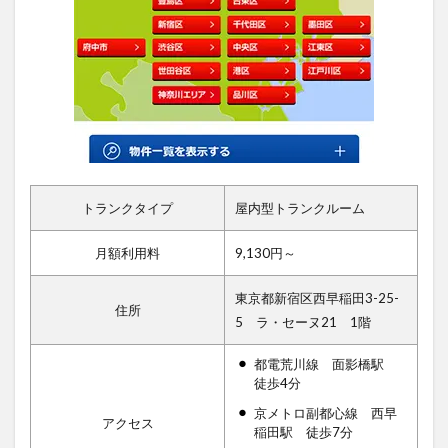
トランクタイプ
屋内型トランクルーム
月額利用料
9,130円～
東京都新宿区西早稲田3-25-
住所
5 ラ・セーヌ21 1階
都電荒川線 面影橋駅
徒歩4分
京メトロ副都心線 西早
アクセス
稲田駅 徒歩7分