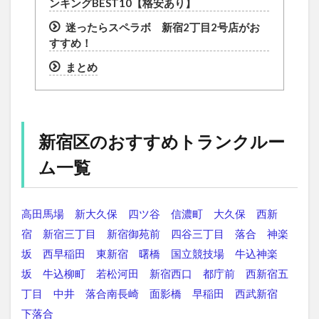
ンキングBEST10【格安あり】
迷ったらスペラボ 新宿2丁目2号店がお
すすめ！
まとめ
新宿区のおすすめトランクルー
ム一覧
高田馬場
新大久保
四ツ谷
信濃町
大久保
西新
宿
新宿三丁目
新宿御苑前
四谷三丁目
落合
神楽
坂
西早稲田
東新宿
曙橋
国立競技場
牛込神楽
坂
牛込柳町
若松河田
新宿西口
都庁前
西新宿五
丁目
中井
落合南長崎
面影橋
早稲田
西武新宿
下落合