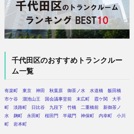
千代田区のおすすめトランクルー
ム一覧
有楽町
東京
神田
秋葉原
御茶ノ水
水道橋
飯田橋
市ケ谷
溜池山王
国会議事堂前
末広町
霞ケ関
大手
町
淡路町
日比谷
九段下
竹橋
二重橋前
新御茶ノ
水
麹町
永田町
桜田門
半蔵門
神保町
内幸町
小川
町
岩本町