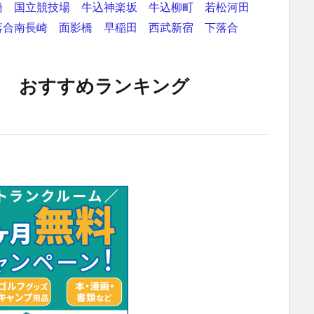
橋
国立競技場
牛込神楽坂
牛込柳町
若松河田
落合南長崎
面影橋
早稲田
西武新宿
下落合
ム おすすめランキング