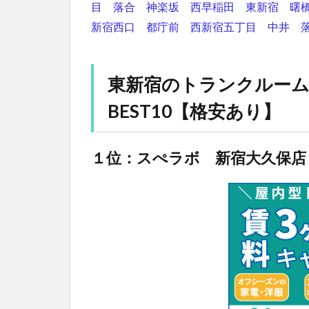
目
落合
神楽坂
西早稲田
東新宿
曙
新宿西口
都庁前
西新宿五丁目
中井
東新宿のトランクルー
BEST10【格安あり】
１位：スぺラボ 新宿大久保店