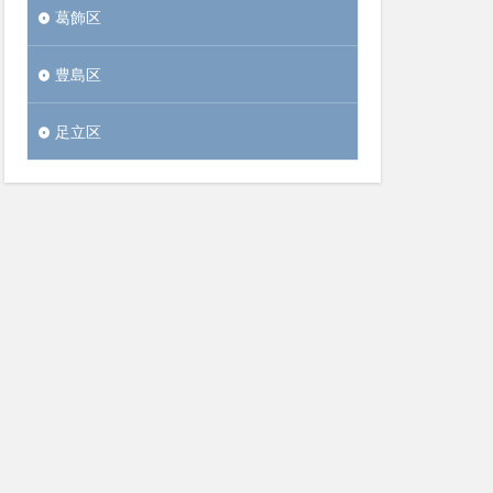
葛飾区
豊島区
足立区