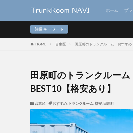
ホーム
プラ
注目キーワード
HOME
台東区
田原町のトランクルーム おすすめラ
田原町のトランクルーム
BEST10【格安あり】
台東区
おすすめ
,
トランクルーム
,
格安
,
田原町