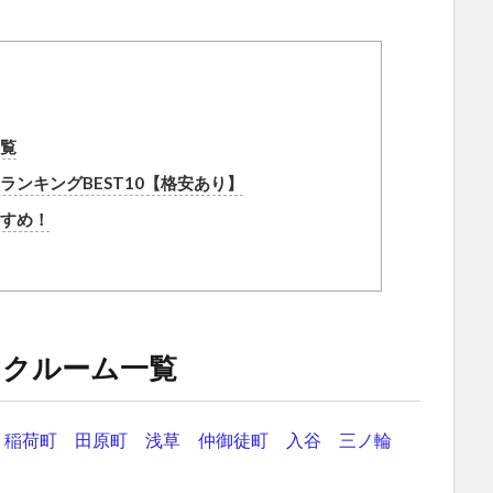
覧
ンキングBEST10【格安あり】
すめ！
ンクルーム一覧
稲荷町
田原町
浅草
仲御徒町
入谷
三ノ輪