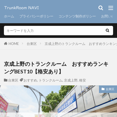
ホーム
プライバシーポリシー
コンテンツ制作ポリシー
お問い合
HOME
台東区
京成上野のトランクルーム おすすめランキング
京成上野のトランクルーム おすすめランキ
ングBEST10【格安あり】
台東区
おすすめ
,
トランクルーム
,
京成上野
,
格安
台東区