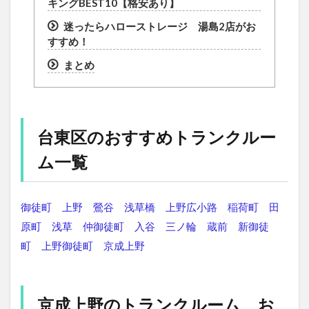
キングBEST10【格安あり】
迷ったらハローストレージ 湯島2店がお
すすめ！
まとめ
台東区のおすすめトランクルー
ム一覧
御徒町
上野
鶯谷
浅草橋
上野広小路
稲荷町
田
原町
浅草
仲御徒町
入谷
三ノ輪
蔵前
新御徒
町
上野御徒町
京成上野
京成上野のトランクルーム お