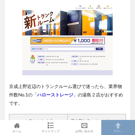
京成上野近辺のトランクルーム選びで迷ったら、業界物
件数No.1の「
ハローストレージ
」の湯島２店がおすすめ
です。
トランクタイプ
屋内型トランクルーム
ホーム
サイトマップ
お問い合わせ
TOPへ
月額利用料
6,500円～