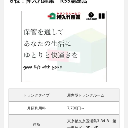
８位：押入れ産業 RSS湯島店
トランクタイプ
屋内型トランクルーム
月額利用料
7,700円～
東京都文京区湯島3-34-8 第
住所
一天神ビル2F・4F