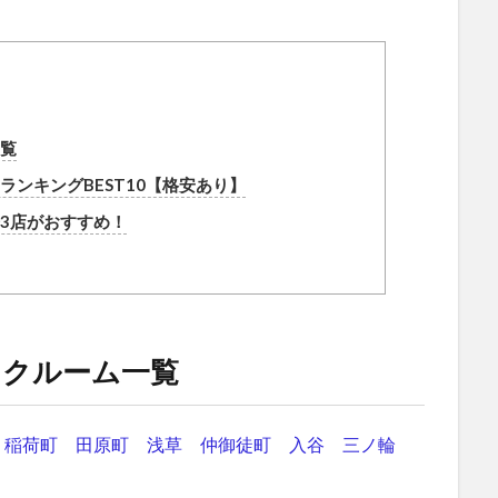
覧
ンキングBEST10【格安あり】
3店がおすすめ！
ンクルーム一覧
稲荷町
田原町
浅草
仲御徒町
入谷
三ノ輪