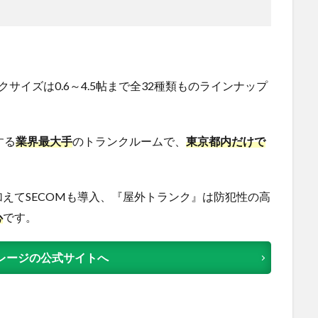
。
サイズは0.6～4.5帖まで全32種類ものラインナップ
する
業界最大手
のトランクルームで、
東京都内だけで
えてSECOMも導入、『屋外トランク』は防犯性の高
心
です。
レージの公式サイトへ