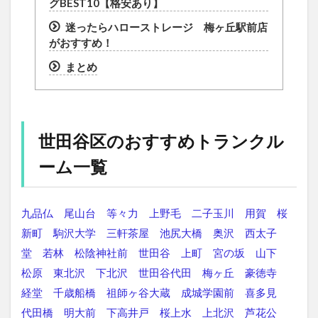
グBEST10【格安あり】
迷ったらハローストレージ 梅ヶ丘駅前店
がおすすめ！
まとめ
世田谷区のおすすめトランクル
ーム一覧
九品仏
尾山台
等々力
上野毛
二子玉川
用賀
桜
新町
駒沢大学
三軒茶屋
池尻大橋
奥沢
西太子
堂
若林
松陰神社前
世田谷
上町
宮の坂
山下
松原
東北沢
下北沢
世田谷代田
梅ヶ丘
豪徳寺
経堂
千歳船橋
祖師ヶ谷大蔵
成城学園前
喜多見
代田橋
明大前
下高井戸
桜上水
上北沢
芦花公