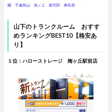
園
千歳烏山
池ノ上
新代田
東松原
山下のトランクルーム おすす
めランキングBEST10【格安あ
り】
１位：ハローストレージ 梅ヶ丘駅前店