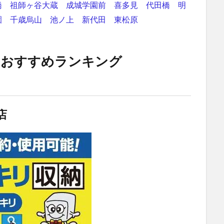
橋
祖師ヶ谷大蔵
成城学園前
喜多見
代田橋
明
園
千歳烏山
池ノ上
新代田
東松原
 おすすめランキング
店