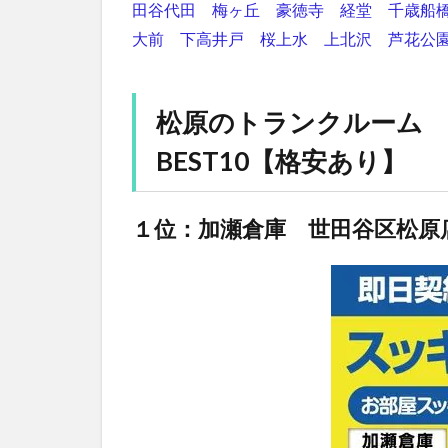
田谷代田
梅ヶ丘
豪徳寺
経堂
千歳船
大前
下高井戸
桜上水
上北沢
芦花公
松原のトランクルーム
BEST10【格安あり】
１位：加瀬倉庫 世田谷区松原