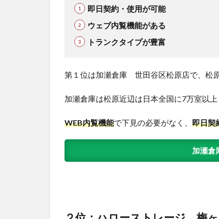
即日契約・使用が可能
ウェブ内覧機能がある
トランクタイプが豊富
第１位は加瀬倉庫 世田谷区松原店で、松
加瀬倉庫は松原近辺は日本全国に7万室以
WEB内覧機能
で下見の必要がなく、
即日契
加瀬倉
２位：ハローストレージ 梅ヶ