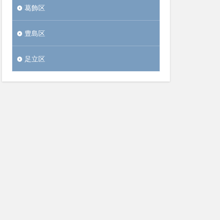
葛飾区
豊島区
足立区