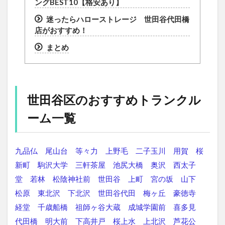
ングBEST10【格安あり】
迷ったらハローストレージ 世田谷代田橋
店がおすすめ！
まとめ
世田谷区のおすすめトランクル
ーム一覧
九品仏
尾山台
等々力
上野毛
二子玉川
用賀
桜
新町
駒沢大学
三軒茶屋
池尻大橋
奥沢
西太子
堂
若林
松陰神社前
世田谷
上町
宮の坂
山下
松原
東北沢
下北沢
世田谷代田
梅ヶ丘
豪徳寺
経堂
千歳船橋
祖師ヶ谷大蔵
成城学園前
喜多見
代田橋
明大前
下高井戸
桜上水
上北沢
芦花公