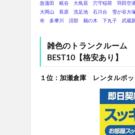
急蒲田
糀谷
大鳥居
穴守稲荷
羽田空
大岡山
長原
洗足池
石川台
雪が谷大
布
多摩川
沼部
鵜の木
下丸子
武蔵
雑色のトランクルーム
BEST10【格安あり】
１位：加瀬倉庫 レンタルボッ