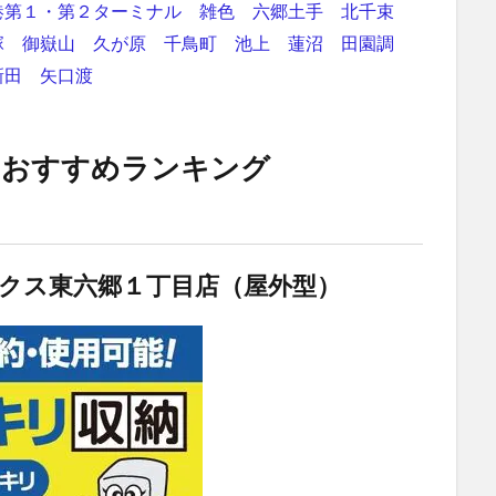
港第１・第２ターミナル
雑色
六郷土手
北千束
塚
御嶽山
久が原
千鳥町
池上
蓮沼
田園調
新田
矢口渡
 おすすめランキング
クス東六郷１丁目店（屋外型）