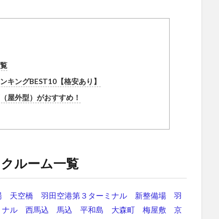
覧
キングBEST10【格安あり】
（屋外型）がおすすめ！
ンクルーム一覧
場
天空橋
羽田空港第３ターミナル
新整備場
羽
ミナル
西馬込
馬込
平和島
大森町
梅屋敷
京