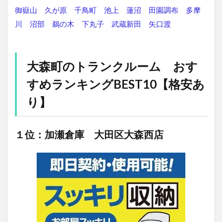
御嶽山
久が原
千鳥町
池上
蓮沼
田園調布
多摩
川
沼部
鵜の木
下丸子
武蔵新田
矢口渡
大森町のトランクルーム おす
すめランキングBEST10【格安あ
り】
１位：加瀬倉庫 大田区大森西店