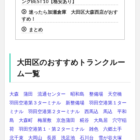
ングBEST10【格安あり】
迷ったら加瀬倉庫 大田区大森西店がおす
すめ！
まとめ
大田区のおすすめトランクルー
ム一覧
大森
蒲田
流通センター
昭和島
整備場
天空橋
羽田空港第３ターミナル
新整備場
羽田空港第１ター
ミナル
羽田空港第２ターミナル
西馬込
馬込
平和
島
大森町
梅屋敷
京急蒲田
糀谷
大鳥居
穴守稲
荷
羽田空港第１・第２ターミナル
雑色
六郷土手
北千束
大岡山
長原
洗足池
石川台
雪が谷大塚