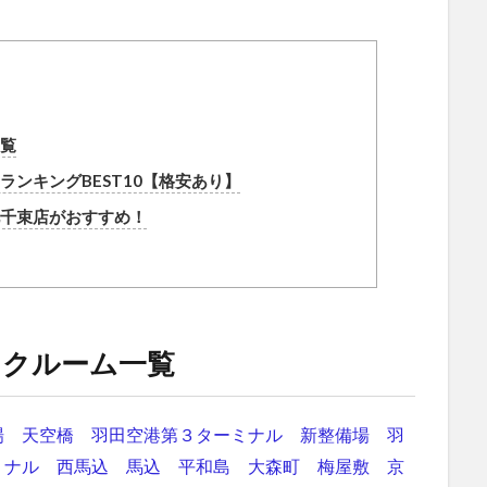
覧
ンキングBEST10【格安あり】
千束店がおすすめ！
ンクルーム一覧
場
天空橋
羽田空港第３ターミナル
新整備場
羽
ミナル
西馬込
馬込
平和島
大森町
梅屋敷
京