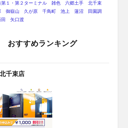
港第１・第２ターミナル
雑色
六郷土手
北千束
塚
御嶽山
久が原
千鳥町
池上
蓮沼
田園調
新田
矢口渡
ム おすすめランキング
北千束店