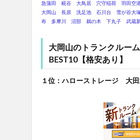
急蒲田
糀谷
大鳥居
穴守稲荷
羽田空
大岡山
長原
洗足池
石川台
雪が谷大
布
多摩川
沼部
鵜の木
下丸子
武蔵
大岡山のトランクルー
BEST10【格安あり】
１位：ハローストレージ 大田