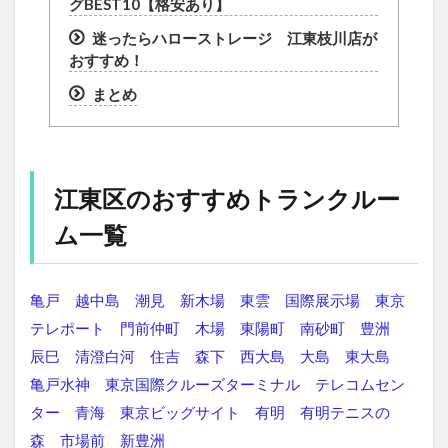
グBEST10【格安あり】
迷ったらハローストレージ 江東枝川店が
おすすめ！
まとめ
江東区のおすすめトランクルー
ム一覧
亀戸
越中島
潮見
新木場
東雲
国際展示場
東京
テレポート
門前仲町
木場
東陽町
南砂町
豊洲
辰巳
清澄白河
住吉
森下
西大島
大島
東大島
亀戸水神
東京国際クルーズターミナル
テレコムセン
ター
青海
東京ビッグサイト
有明
有明テニスの
森
市場前
新豊洲