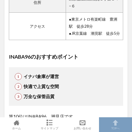
住所
−６
●東京メトロ有楽町線 豊洲
アクセス
駅 徒歩28分
●JR京葉線 潮見駅 徒歩5分
INABA96のおすすめポイント
イナバ倉庫が運営
快適で上質な空間
万全な保管品質
第10位はINABA96 潮見店です。
ホーム
サイトマップ
お問い合わせ
TOPへ
豊洲駅から徒歩28分（2.1km）ほどで、トランクサイズ