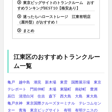
東京ビッグサイトのトランクルーム おす
すめランキングBEST10【格安あり】
迷ったらハローストレージ 江東有明店
（屋外型）がおすすめ！
まとめ
江東区のおすすめトランクルー
ム一覧
亀戸
越中島
潮見
新木場
東雲
国際展示場
東京
テレポート
門前仲町
木場
東陽町
南砂町
豊洲
辰巳
清澄白河
住吉
森下
西大島
大島
東大島
亀戸水神
東京国際クルーズターミナル
テレコムセン
ター
青海
東京ビッグサイト
有明
有明テニスの