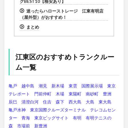
グBEST10【格安あり】
迷ったらハローストレージ 江東有明店
（屋外型）がおすすめ！
まとめ
江東区のおすすめトランクルー
ム一覧
亀戸
越中島
潮見
新木場
東雲
国際展示場
東京
テレポート
門前仲町
木場
東陽町
南砂町
豊洲
辰巳
清澄白河
住吉
森下
西大島
大島
東大島
亀戸水神
東京国際クルーズターミナル
テレコムセン
ター
青海
東京ビッグサイト
有明
有明テニスの
森
市場前
新豊洲