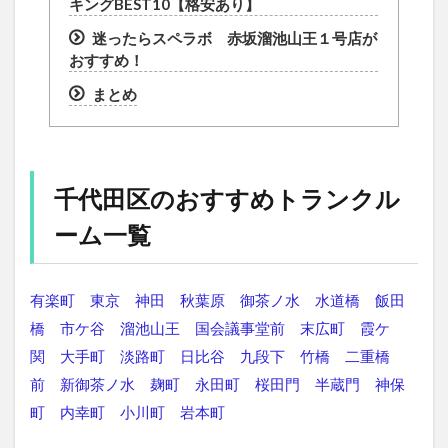
キングBEST10【格安あり】
迷ったらスペラボ 赤坂溜池山王１号店が
おすすめ！
まとめ
千代田区のおすすめトランクル
ーム一覧
有楽町
東京
神田
秋葉原
御茶ノ水
水道橋
飯田
橋
市ケ谷
溜池山王
国会議事堂前
末広町
霞ケ
関
大手町
淡路町
日比谷
九段下
竹橋
二重橋
前
新御茶ノ水
麹町
永田町
桜田門
半蔵門
神保
町
内幸町
小川町
岩本町