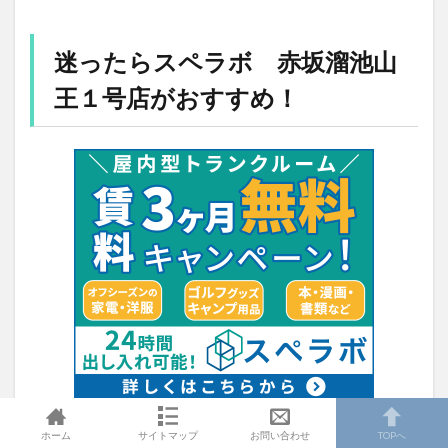
迷ったらスペラボ 赤坂溜池山
王１号店がおすすめ！
溜池山王近辺のトランクルーム選びで迷ったら、「
スペ
ホーム
サイトマップ
お問い合わせ
TOPへ