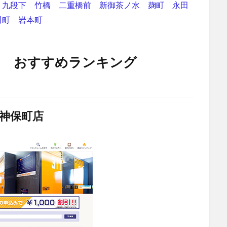
九段下
竹橋
二重橋前
新御茶ノ水
麹町
永田
川町
岩本町
ム おすすめランキング
神保町店