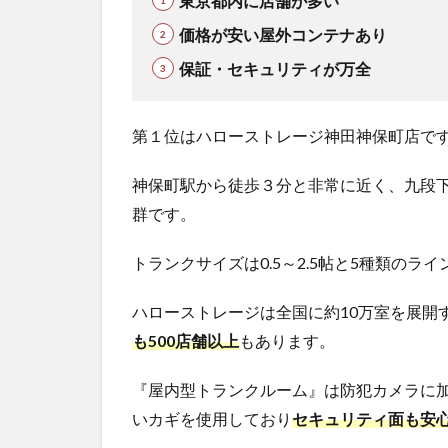
東京都内に店舗が多い
価格が安い屋外コンテナあり
保証・セキュリティが万全
第１位はハローストレージ神田神保町店で
神保町駅から徒歩３分と非常に近く、九段
群です。
トランクサイズは0.5～2.5帖と5種類の
ハローストレージは全国に約10万室を展開
も500店舗以上
もあります。
『屋内型トランクルーム』は防犯カメラに加
いカギを使用しており
セキュリティ面も安