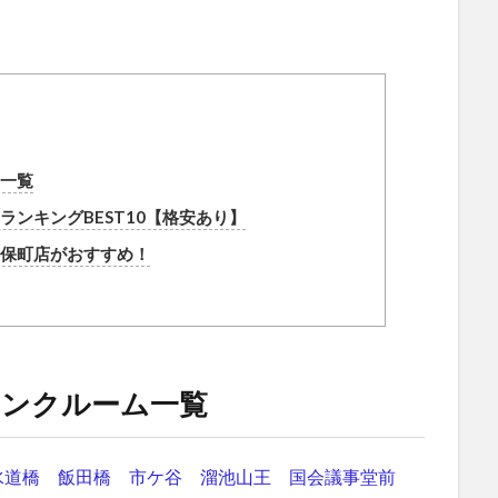
一覧
ンキングBEST10【格安あり】
保町店がおすすめ！
ランクルーム一覧
水道橋
飯田橋
市ケ谷
溜池山王
国会議事堂前