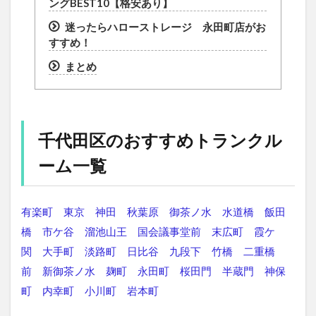
ングBEST10【格安あり】
迷ったらハローストレージ 永田町店がお
すすめ！
まとめ
千代田区のおすすめトランクル
ーム一覧
有楽町
東京
神田
秋葉原
御茶ノ水
水道橋
飯田
橋
市ケ谷
溜池山王
国会議事堂前
末広町
霞ケ
関
大手町
淡路町
日比谷
九段下
竹橋
二重橋
前
新御茶ノ水
麹町
永田町
桜田門
半蔵門
神保
町
内幸町
小川町
岩本町