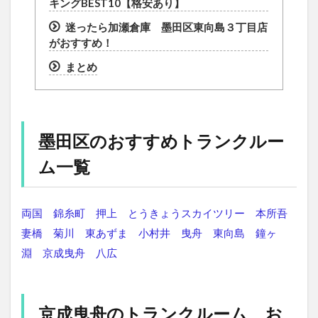
キングBEST10【格安あり】
迷ったら加瀬倉庫 墨田区東向島３丁目店
がおすすめ！
まとめ
墨田区のおすすめトランクルー
ム一覧
両国
錦糸町
押上
とうきょうスカイツリー
本所吾
妻橋
菊川
東あずま
小村井
曳舟
東向島
鐘ヶ
淵
京成曳舟
八広
京成曳舟のトランクルーム お