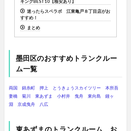
キングBEST10【格安あり】
迷ったらスペラボ 江東亀戸８丁目店がお
すすめ！
まとめ
墨田区のおすすめトランクルー
ム一覧
両国
錦糸町
押上
とうきょうスカイツリー
本所吾
妻橋
菊川
東あずま
小村井
曳舟
東向島
鐘ヶ
淵
京成曳舟
八広
東あずまのトランクルーム お