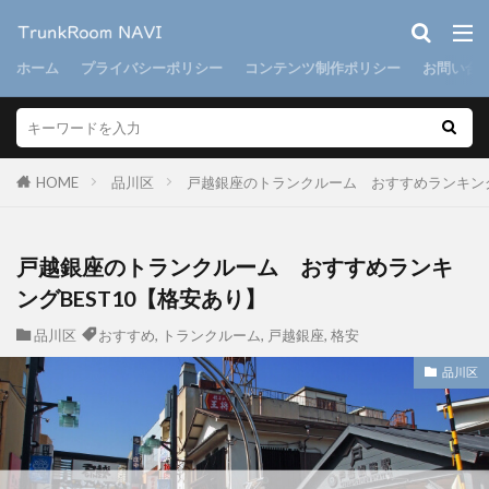
ホーム
プライバシーポリシー
コンテンツ制作ポリシー
お問い合
HOME
品川区
戸越銀座のトランクルーム おすすめランキング
戸越銀座のトランクルーム おすすめランキ
ングBEST10【格安あり】
品川区
おすすめ
,
トランクルーム
,
戸越銀座
,
格安
品川区