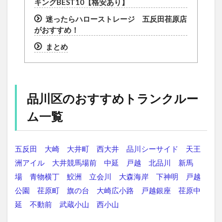
キングBEST10【格安あり】
迷ったらハローストレージ 五反田荏原店
がおすすめ！
まとめ
品川区のおすすめトランクルー
ム一覧
五反田
大崎
大井町
西大井
品川シーサイド
天王
洲アイル
大井競馬場前
中延
戸越
北品川
新馬
場
青物横丁
鮫洲
立会川
大森海岸
下神明
戸越
公園
荏原町
旗の台
大崎広小路
戸越銀座
荏原中
延
不動前
武蔵小山
西小山