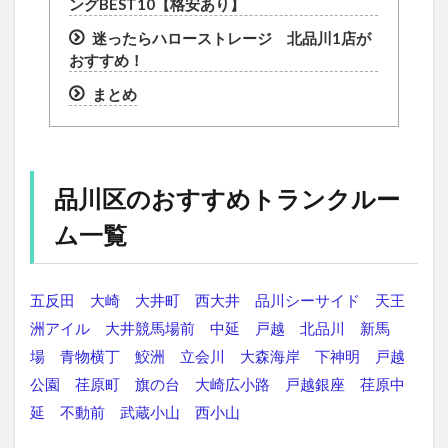
ングBEST10【格安あり】
迷ったらハローストレージ 北品川1店が
おすすめ！
まとめ
品川区のおすすめトランクルー
ム一覧
五反田
大崎
大井町
西大井
品川シーサイド
天王
洲アイル
大井競馬場前
中延
戸越
北品川
新馬
場
青物横丁
鮫洲
立会川
大森海岸
下神明
戸越
公園
荏原町
旗の台
大崎広小路
戸越銀座
荏原中
延
不動前
武蔵小山
西小山