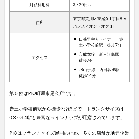
月額利用料
3,520円～
東京都荒川区東尾久1丁目8-6
住所
パンスィオン・オグ 1F
日暮里舎人ライナー 赤
土小学校前駅 徒歩7分
京成本線 新三河島駅
アクセス
徒歩7分
JR山手線 西日暮里駅
徒歩14分
第５位はPiO町屋東尾久店で
す。
赤土小学校前駅から徒歩7分ほどで、トランクサイズは
0.3～3.4帖と豊富なラインナップが用意されています。
PiOはフランチャイズ展開のため、多くの店舗が地元企業