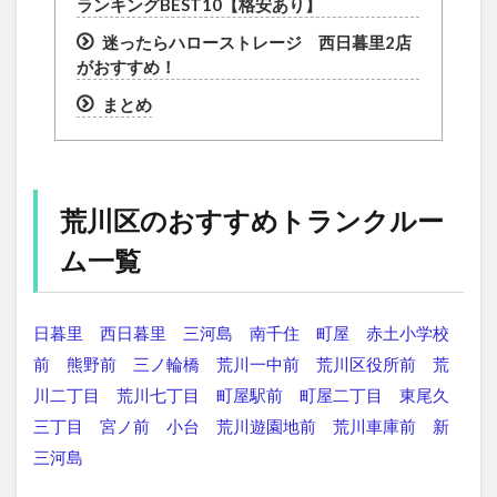
ランキングBEST10【格安あり】
迷ったらハローストレージ 西日暮里2店
がおすすめ！
まとめ
荒川区のおすすめトランクルー
ム一覧
日暮里
西日暮里
三河島
南千住
町屋
赤土小学校
前
熊野前
三ノ輪橋
荒川一中前
荒川区役所前
荒
川二丁目
荒川七丁目
町屋駅前
町屋二丁目
東尾久
三丁目
宮ノ前
小台
荒川遊園地前
荒川車庫前
新
三河島