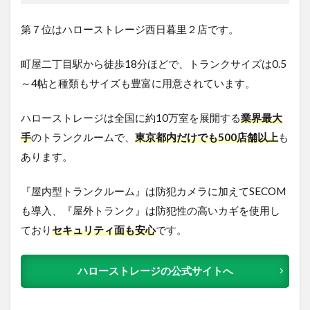
第７位はハローストレージ西日暮里２店です。
町屋二丁目駅から徒歩18分ほどで、トランクサイズは0.5
～4帖と種類もサイズも豊富に用意されています。
ハローストレージは全国に約10万室を展開する
業界最大
手
のトランクルームで、
東京都内だけでも500店舗以上
も
あります。
『屋内型トランクルーム』は防犯カメラに加えてSECOM
も導入、『屋外トランク』は防犯性の高いカギを使用し
ており
セキュリティ面も安心
です。
ハローストレージの公式サイトへ