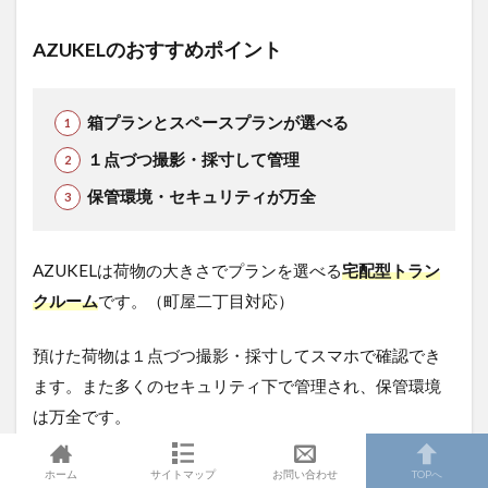
AZUKELのおすすめポイント
箱プランとスペースプランが選べる
１点づつ撮影・採寸して管理
保管環境・セキュリティが万全
AZUKELは荷物の大きさでプランを選べる
宅配型トラン
クルーム
です。（町屋二丁目対応）
預けた荷物は１点づつ撮影・採寸してスマホで確認でき
ます。また多くのセキュリティ下で管理され、保管環境
は万全です。
荷物を取り出す際は1,100円の配送料が掛かるので、頻繁
ホーム
サイトマップ
お問い合わせ
TOPへ