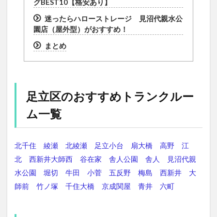
グBEST10【格安あり】
迷ったらハローストレージ 見沼代親水公
園店（屋外型）がおすすめ！
まとめ
足立区のおすすめトランクルー
ム一覧
北千住
綾瀬
北綾瀬
足立小台
扇大橋
高野
江
北
西新井大師西
谷在家
舎人公園
舎人
見沼代親
水公園
堀切
牛田
小菅
五反野
梅島
西新井
大
師前
竹ノ塚
千住大橋
京成関屋
青井
六町