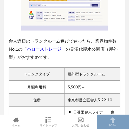
舎人近辺のトランクルーム選びで迷ったら、業界物件数
No.1の「
ハローストレージ
」の見沼代親水公園店（屋外
型）がおすすめです。
トランクタイプ
屋外型トランクルーム
月額利用料
5,500円～
住所
東京都足立区舎人5-22-10
日暮里舎人ライナー 舎
人駅 徒歩12分
アクセス
ホーム
サイトマップ
お問い合わせ
TOPへ
日暮里舎人ライナー 見