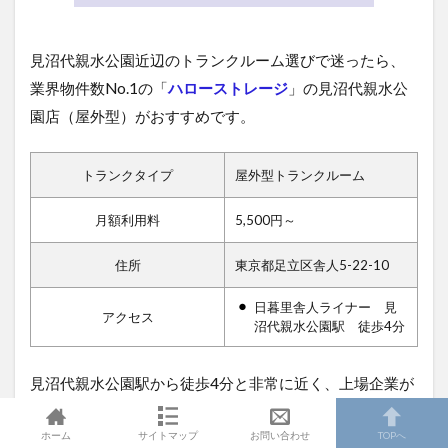
見沼代親水公園近辺のトランクルーム選びで迷ったら、
業界物件数No.1の「
ハローストレージ
」の見沼代親水公
園店（屋外型）がおすすめです。
トランクタイプ
屋外型トランクルーム
月額利用料
5,500円～
住所
東京都足立区舎人5-22-10
日暮里舎人ライナー 見
アクセス
沼代親水公園駅 徒歩4分
見沼代親水公園駅から徒歩4分と非常に近く、上場企業が
運営しているトランクルームサービスなので安心して利
ホーム
サイトマップ
お問い合わせ
TOPへ
用できます。