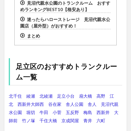
見沼代親水公園のトランクルーム おすす
めランキングBEST10【格安あり】
迷ったらハローストレージ 見沼代親水公
園店（屋外型）がおすすめ！
まとめ
足立区のおすすめトランクルー
ム一覧
北千住
綾瀬
北綾瀬
足立小台
扇大橋
高野
江
北
西新井大師西
谷在家
舎人公園
舎人
見沼代親
水公園
堀切
牛田
小菅
五反野
梅島
西新井
大
師前
竹ノ塚
千住大橋
京成関屋
青井
六町