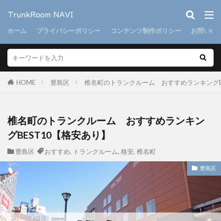
ホーム
プライバシーポリシー
コンテンツ制作ポリシー
お問い合
HOME
豊島区
椎名町のトランクルーム おすすめランキングB
椎名町のトランクルーム おすすめランキン
グBEST10【格安あり】
豊島区
おすすめ
,
トランクルーム
,
格安
,
椎名町
豊島区