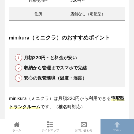
月額使用料
320円～
住所
店舗なし（宅配型）
minikura（ミニクラ）のおすすめポイント
月額320円～と料金が安い
収納から管理までスマホで完結
安心の保管環境（温度・湿度）
minikura（ミニクラ）は月額320円から利用できる
宅配型
トランクルーム
です。（椎名町対応）
料金が安く、専用ボックス１個から利用可能。保管・取
り出しがスマホで管理できるので気軽に利用できます。
ホーム
サイトマップ
お問い合わせ
TOPへ