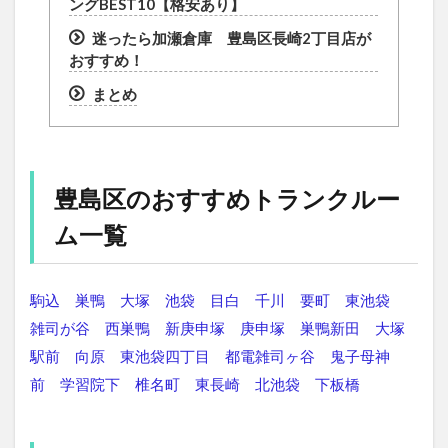
ングBEST10【格安あり】
迷ったら加瀬倉庫 豊島区長崎2丁目店が
おすすめ！
まとめ
豊島区のおすすめトランクルー
ム一覧
駒込
巣鴨
大塚
池袋
目白
千川
要町
東池袋
雑司が谷
西巣鴨
新庚申塚
庚申塚
巣鴨新田
大塚
駅前
向原
東池袋四丁目
都電雑司ヶ谷
鬼子母神
前
学習院下
椎名町
東長崎
北池袋
下板橋