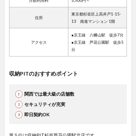
月額利用料
5,500円～
東京都杉並区上高井戸1-15-
住所
13 南進マンション 1階
●京王線 八幡山駅 徒歩7分
アクセス
●京王線 芦花公園駅 徒歩5
分
収納PITのおすすめポイント
関西では最大級の店舗数
セキュリティが充実
即日契約OK
第５位は収納PIT杉並芦花公園駅北店で
す。