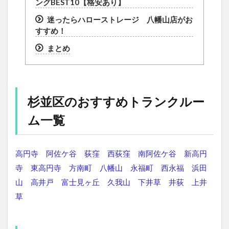
ングBEST10【格安あり】
迷ったらハローストレージ 八幡山店がお
すすめ！
まとめ
杉並区のおすすめトランクルー
ム一覧
高円寺
阿佐ケ谷
荻窪
西荻窪
南阿佐ケ谷
新高円
寺
東高円寺
方南町
八幡山
永福町
西永福
浜田
山
高井戸
富士見ヶ丘
久我山
下井草
井荻
上井
草