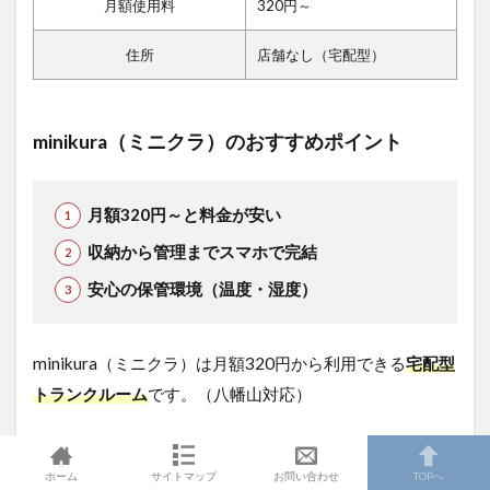
月額使用料
320円～
住所
店舗なし（宅配型）
minikura（ミニクラ）のおすすめポイント
月額320円～と料金が安い
収納から管理までスマホで完結
安心の保管環境（温度・湿度）
minikura（ミニクラ）は月額320円から利用できる
宅配型
トランクルーム
です。（八幡山対応）
料金が安く、専用ボックス１個から利用可能。保管・取
り出しがスマホで管理できるので気軽に利用できます。
ホーム
サイトマップ
お問い合わせ
TOPへ