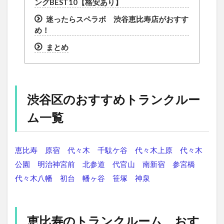
ングBEST10【格安あり】
迷ったらスペラボ 渋谷恵比寿店がおすす
め！
まとめ
渋谷区のおすすめトランクルー
ム一覧
恵比寿
原宿
代々木
千駄ケ谷
代々木上原
代々木
公園
明治神宮前
北参道
代官山
南新宿
参宮橋
代々木八幡
初台
幡ヶ谷
笹塚
神泉
恵比寿のトランクルーム おす