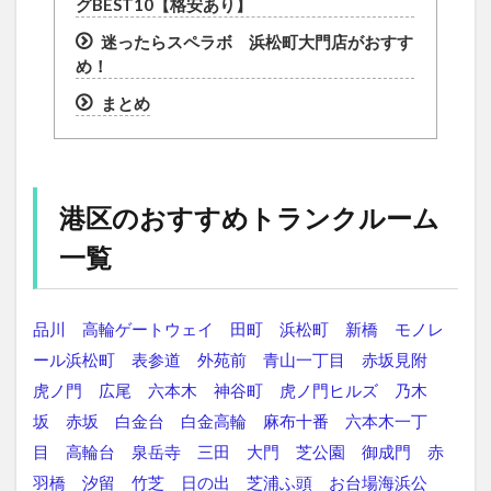
グBEST10【格安あり】
迷ったらスペラボ 浜松町大門店がおすす
め！
まとめ
港区のおすすめトランクルーム
一覧
品川
高輪ゲートウェイ
田町
浜松町
新橋
モノレ
ール浜松町
表参道
外苑前
青山一丁目
赤坂見附
虎ノ門
広尾
六本木
神谷町
虎ノ門ヒルズ
乃木
坂
赤坂
白金台
白金高輪
麻布十番
六本木一丁
目
高輪台
泉岳寺
三田
大門
芝公園
御成門
赤
羽橋
汐留
竹芝
日の出
芝浦ふ頭
お台場海浜公