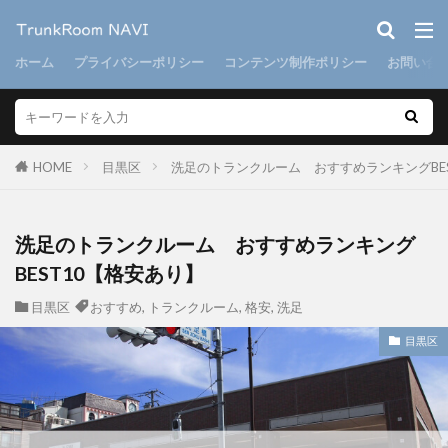
ホーム
プライバシーポリシー
コンテンツ制作ポリシー
お問い合
HOME
目黒区
洗足のトランクルーム おすすめランキングBE
洗足のトランクルーム おすすめランキング
BEST10【格安あり】
目黒区
おすすめ
,
トランクルーム
,
格安
,
洗足
目黒区