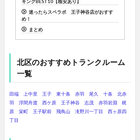
キングBEST10【格安あり】
迷ったらスペラボ 王子神谷店がおすす
め！
まとめ
北区のおすすめトランクルーム
一覧
田端
上中里
王子
東十条
赤羽
尾久
十条
北赤
羽
浮間舟渡
西ケ原
王子神谷
志茂
赤羽岩淵
梶
原
栄町
王子駅前
飛鳥山
滝野川一丁目
西ヶ原四
丁目