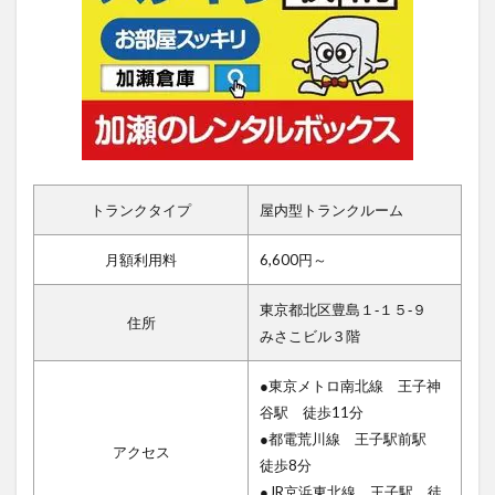
トランクタイプ
屋内型トランクルーム
月額利用料
6,600円～
東京都北区豊島１‐１５‐９
住所
みさこビル３階
●東京メトロ南北線 王子神
谷駅 徒歩11分
●都電荒川線 王子駅前駅
アクセス
徒歩8分
●JR京浜東北線 王子駅 徒