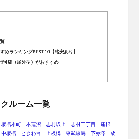
覧
めランキングBEST10【格安あり】
子4店（屋外型）がおすすめ！
ンクルーム一覧
板橋本町
本蓮沼
志村坂上
志村三丁目
蓮根
中板橋
ときわ台
上板橋
東武練馬
下赤塚
成