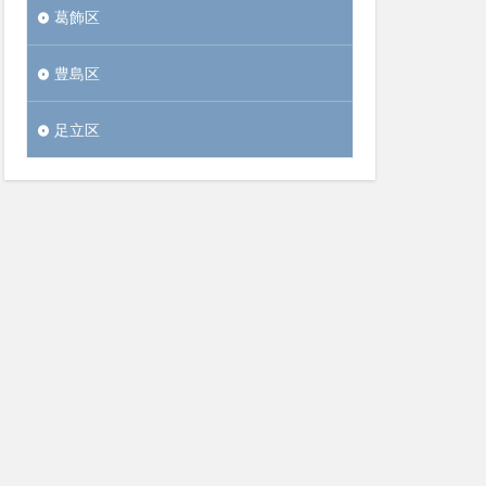
葛飾区
豊島区
足立区