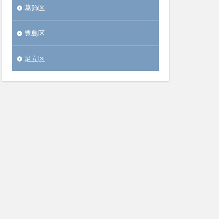
葛飾区
豊島区
足立区