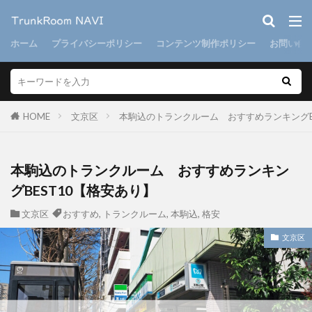
ホーム
プライバシーポリシー
コンテンツ制作ポリシー
お問い合
HOME
文京区
本駒込のトランクルーム おすすめランキングB
本駒込のトランクルーム おすすめランキン
グBEST10【格安あり】
文京区
おすすめ
,
トランクルーム
,
本駒込
,
格安
文京区