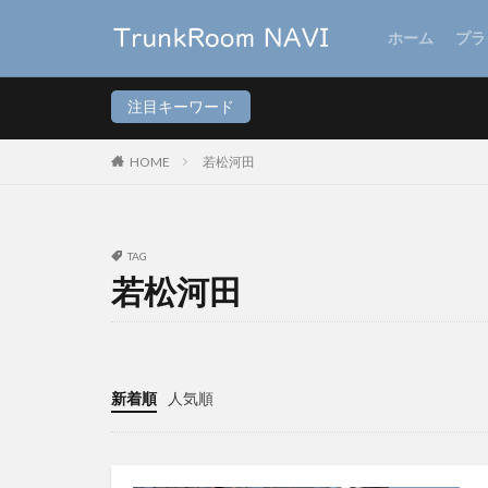
ホーム
プラ
注目キーワード
HOME
若松河田
TAG
若松河田
新着順
人気順