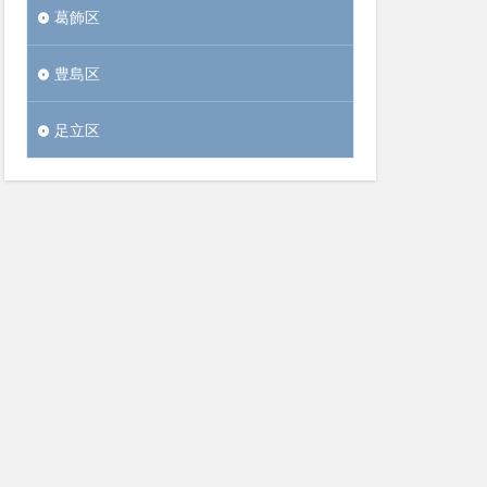
葛飾区
豊島区
足立区